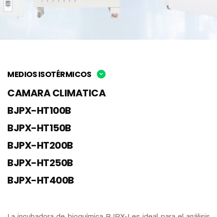
MEDIOS ISOTÉRMICOS
CAMARA CLIMATICA
BJPX-HT100B
BJPX-HT150B
BJPX-HT200B
BJPX-HT250B
BJPX-HT400B
La incubadora de bioquímica BJPX-I es ideal para el análisis