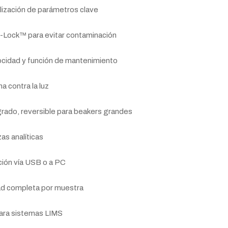
alización de parámetros clave
p-Lock™ para evitar contaminación
locidad y función de mantenimiento
 contra la luz
grado, reversible para beakers grandes
as analíticas
ción vía USB o a PC
ad completa por muestra
para sistemas LIMS