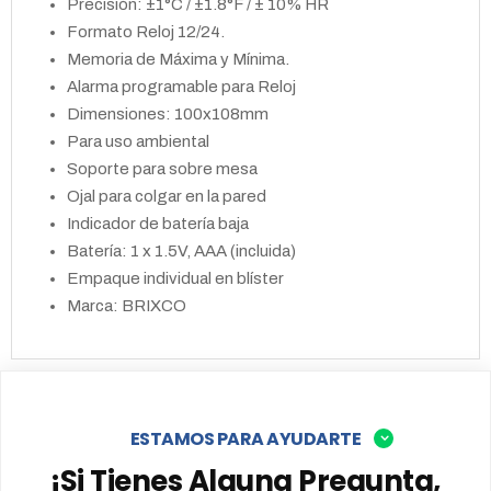
Precisión: ±1°C / ±1.8°F / ± 10% HR
Formato Reloj 12/24.
Memoria de Máxima y Mínima.
Alarma programable para Reloj
Dimensiones: 100x108mm
Para uso ambiental
Soporte para sobre mesa
Ojal para colgar en la pared
Indicador de batería baja
Batería: 1 x 1.5V, AAA (incluida)
Empaque individual en blíster
Marca: BRIXCO
ESTAMOS PARA AYUDARTE
¡Si Tienes Alguna Pregunta,