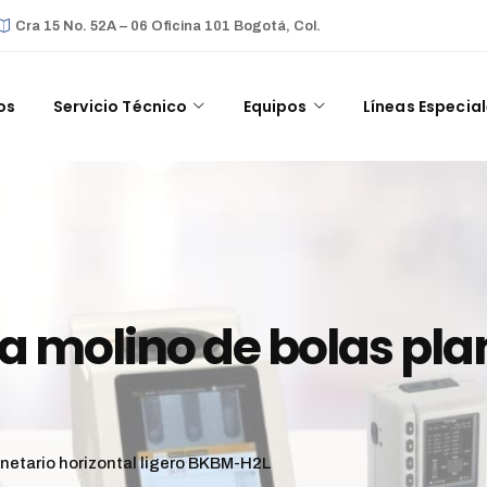
Cra 15 No. 52A – 06 Oficina 101 Bogotá, Col.
os
Servicio Técnico
Equipos
Líneas Especia
da molino de bolas pla
anetario horizontal ligero BKBM-H2L