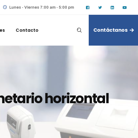
Lunes - Viernes 7:00 am - 5:00 pm
Contáctanos
les
Contacto
netario horizontal