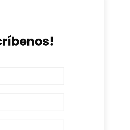
críbenos!