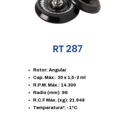
RT 287
Rotor: Angular
Cap. Máx.: 30 x 1,5-2 ml
R.P.M. Máx.: 14.300
Radio (mm): 96
R.C.F Máx. (xg): 21.948
Temperatura*: -1ºC