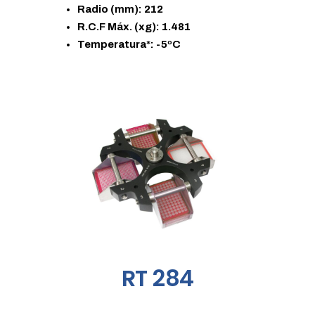
Radio (mm): 212
R.C.F Máx. (xg): 1.481
Temperatura*: -5ºC
RT 284