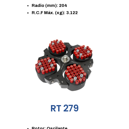
Radio (mm): 204
R.C.F Máx. (xg): 3.122
RT 279
Rotor: Oscilante