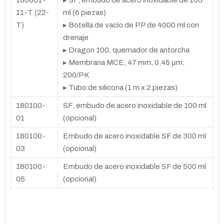
180601-
▸ SF, embudo de acero inoxidable de 100
11-T (22-
ml (6 piezas)
T)
▸ Botella de vacío de PP de 4000 ml con
drenaje
▸ Dragon 100, quemador de antorcha
▸ Membrana MCE, 47 mm, 0,45 μm,
200/PK
▸ Tubo de silicona (1 m x 2 piezas)
180100-
SF, embudo de acero inoxidable de 100 ml
01
(opcional)
180100-
Embudo de acero inoxidable SF de 300 ml
03
(opcional)
180100-
Embudo de acero inoxidable SF de 500 ml
05
(opcional)