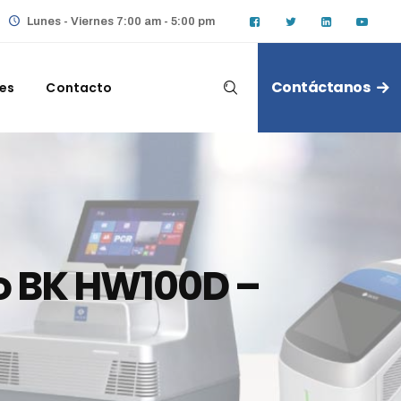
Lunes - Viernes 7:00 am - 5:00 pm
Contáctanos
les
Contacto
o BK HW100D –