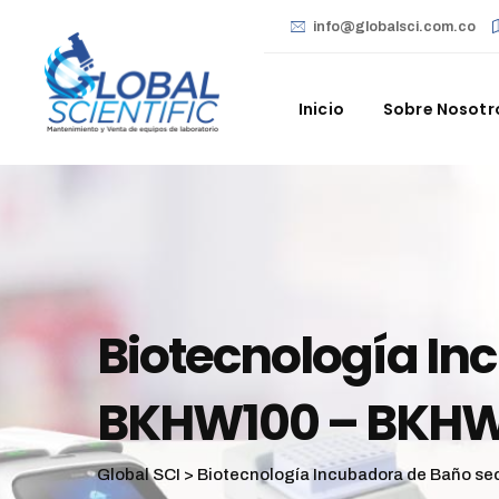
info@globalsci.com.co
Inicio
Sobre Nosotr
Biotecnología In
BKHW100 – BKH
Global SCI
>
Biotecnología Incubadora de Baño 