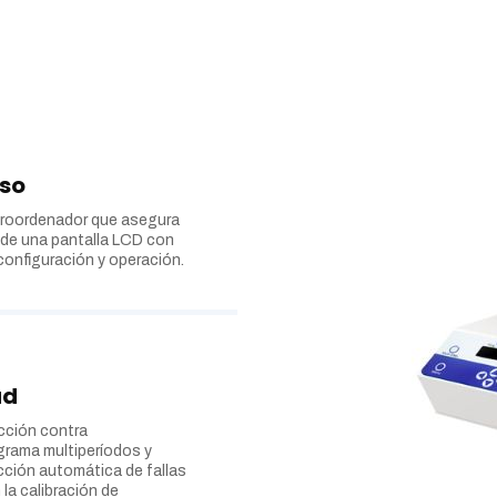
uso
croordenador que asegura
s de una pantalla LCD con
 configuración y operación.
ad
cción contra
grama multiperíodos y
ción automática de fallas
la calibración de