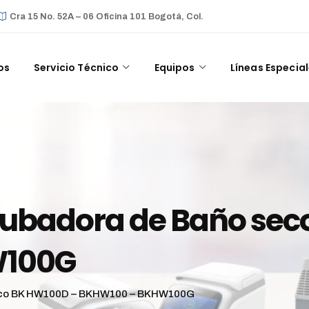
Cra 15 No. 52A – 06 Oficina 101 Bogotá, Col.
os
Servicio Técnico
Equipos
Líneas Especia
cubadora de Baño sec
W100G
seco BK HW100D – BKHW100 – BKHW100G