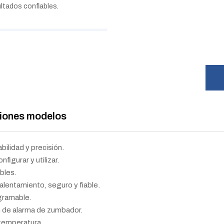
ltados confiables.
ciones modelos
bilidad y precisión.
nfigurar y utilizar.
bles.
alentamiento, seguro y fiable.
gramable.
n de alarma de zumbador.
 temperatura.