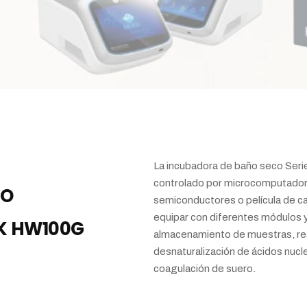
La incubadora de baño seco Seri
controlado por microcomputadora
CO
semiconductores o película de c
equipar con diferentes módulos y
BK HW100G
almacenamiento de muestras, re
desnaturalización de ácidos nucl
coagulación de suero.