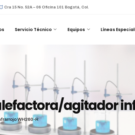
Cra 15 No. 52A – 06 Oficina 101 Bogotá, Col.
os
Servicio Técnico
Equipos
Líneas Especia
alefactora/agitador i
infrarrojo WH260-R