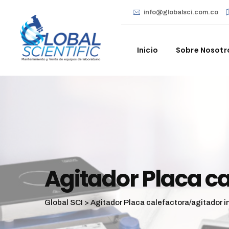
info@globalsci.com.co
Inicio
Sobre Nosotr
Agitador Placa c
Global SCI
>
Agitador Placa calefactora/agitador 